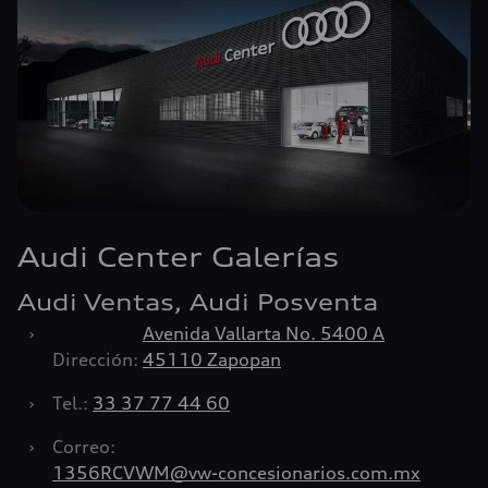
Audi Center Galerías
Audi Ventas, Audi Posventa
›
Avenida Vallarta No. 5400 A
Dirección:
45110 Zapopan
›
Tel.:
33 37 77 44 60
›
Correo:
1356RCVWM@vw-concesionarios.com.mx