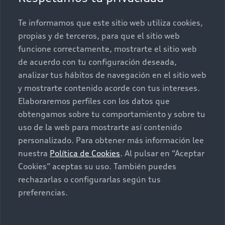
Promociones
Conócenos
Te informamos que este sitio web utiliza cookies,
propias y de terceros, para que el sitio web
Postventa
Nuestras Promociones
funcione correctamente, mostrarte el sitio web
de acuerdo con tu configuración deseada,
Autos Nuevos
Audi Aftersales
analizar tus hábitos de navegación en el sitio web
y mostrarte contenido acorde con tus intereses.
Seminuevos
Quiero un Audi nuevo
Elaboraremos perfiles con los datos que
obtengamos sobre tu comportamiento y sobre tu
Contacto
uso de la web para mostrarte así contenido
Audi certified:Plus
personalizado. Para obtener más información lee
nuestra
Política de Cookies
. Al pulsar en “Aceptar
Contáctanos
Cookies” aceptas su uso. También puedes
Citas de servicio
rechazarlas o configurarlas según tus
preferencias.
Información de vehículo nuevo
©2025 Audi de México división de Volkswagen de
México S.A. de C.V. Todos los derechos reservados.