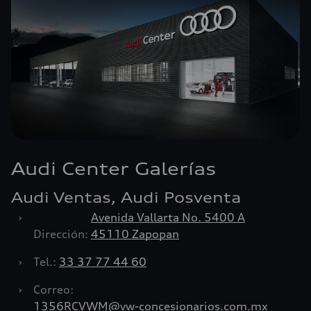
Audi Center Galerías
Audi Ventas, Audi Posventa
›
Avenida Vallarta No. 5400 A
Dirección:
45110 Zapopan
›
Tel.:
33 37 77 44 60
›
Correo:
1356RCVWM@vw-concesionarios.com.mx