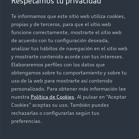
Respetamos tu privacidad
Promociones
Conócenos
Te informamos que este sitio web utiliza cookies,
propias y de terceros, para que el sitio web
Postventa
Nuestras Promociones
funcione correctamente, mostrarte el sitio web
de acuerdo con tu configuración deseada,
Autos Nuevos
Audi Aftersales
analizar tus hábitos de navegación en el sitio web
y mostrarte contenido acorde con tus intereses.
Seminuevos
Quiero un Audi nuevo
Elaboraremos perfiles con los datos que
obtengamos sobre tu comportamiento y sobre tu
Contacto
uso de la web para mostrarte así contenido
Audi certified:Plus
personalizado. Para obtener más información lee
nuestra
Política de Cookies
. Al pulsar en “Aceptar
Contáctanos
Cookies” aceptas su uso. También puedes
Citas de servicio
rechazarlas o configurarlas según tus
preferencias.
Información de vehículo nuevo
©2025 Audi de México división de Volkswagen de
México S.A. de C.V. Todos los derechos reservados.