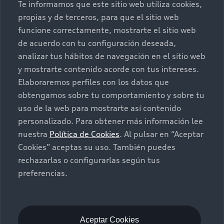
Te informamos que este sitio web utiliza cookies,
propias y de terceros, para que el sitio web
Postventa
Nuestras Promociones
funcione correctamente, mostrarte el sitio web
de acuerdo con tu configuración deseada,
Autos Nuevos
Audi Aftersales
analizar tus hábitos de navegación en el sitio web
y mostrarte contenido acorde con tus intereses.
Seminuevos
Quiero un Audi nuevo
Elaboraremos perfiles con los datos que
obtengamos sobre tu comportamiento y sobre tu
Contacto
uso de la web para mostrarte así contenido
Audi certified:Plus
personalizado. Para obtener más información lee
nuestra
Política de Cookies
. Al pulsar en “Aceptar
Contáctanos
Cookies” aceptas su uso. También puedes
Citas de servicio
rechazarlas o configurarlas según tus
preferencias.
Información de vehículo nuevo
©2025 Audi de México división de Volkswagen de
México S.A. de C.V. Todos los derechos reservados.
Utilizamos cookies para mejorar nuestro sitio
Aceptar Cookies