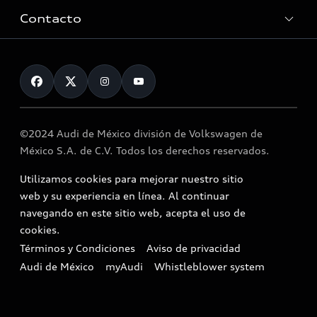
Contacto
myAudi
About myAudi
Contáctanos
Audi Financial Services
Audi collection store
©2024 Audi de México división de Volkswagen de
Accessories
México S.A. de C.V. Todos los derechos reservados.
Audi connect
Utilizamos cookies para mejorar nuestro sitio
Service and Parts
web y su experiencia en línea. Al continuar
navegando en este sitio web, acepta el uso de
Roadside Assistance
cookies.
Términos y Condiciones
Aviso de privacidad
In-Use Verification Program
Audi de México
myAudi
Whistleblower system